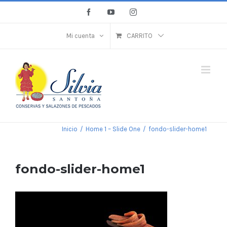
Saltar
Facebook
YouTube
Instagram
al
contenido
Mi cuenta
CARRITO
Inicio
/
Home 1 – Slide One
/
fondo-slider-home1
fondo-slider-home1