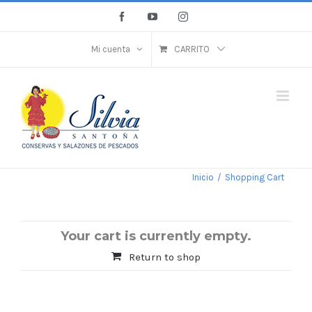
Saltar
Facebook
YouTube
Instagram
al
contenido
Mi cuenta
CARRITO
Inicio
/
Shopping Cart
Your cart is currently empty.
Return to shop