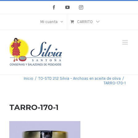
Saltar
Facebook
YouTube
Instagram
al
contenido
Mi cuenta
CARRITO
Inicio
/
TO-STD 212 Silvia – Anchoas en aceite de oliva
/
TARRO-170-1
TARRO-170-1