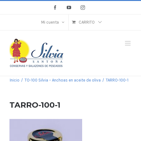
Saltar
Facebook
YouTube
Instagram
al
contenido
Mi cuenta
CARRITO
Inicio
/
TO-100 Silvia – Anchoas en aceite de oliva
/
TARRO-100-1
TARRO-100-1