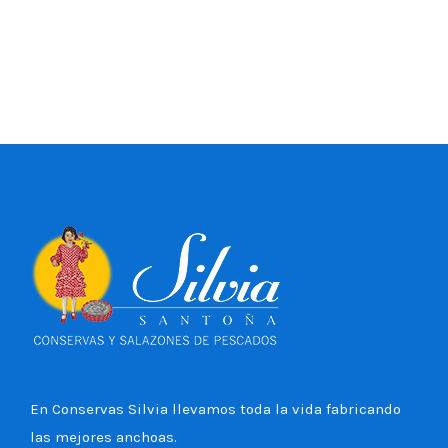
En Conservas Silvia llevamos toda la vida fabricando
las mejores anchoas.