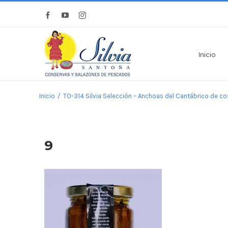
Saltar
Facebook
YouTube
Instagram
al
contenido
Inicio
Inicio
/
TO-314 Silvia Selección – Anchoas del Cantábrico de cos
9