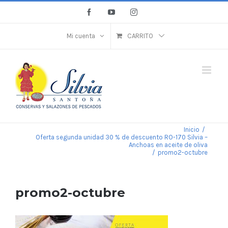
Saltar
Facebook
YouTube
Instagram
al
contenido
Mi cuenta
CARRITO
Inicio
/
Oferta segunda unidad 30 % de descuento RO-170 Silvia –
Anchoas en aceite de oliva
/
promo2-octubre
promo2-octubre