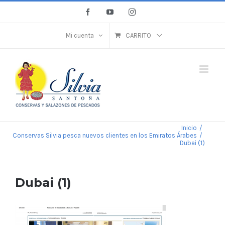
Saltar
Facebook
YouTube
Instagram
al
contenido
Mi cuenta
CARRITO
Inicio
/
Conservas Silvia pesca nuevos clientes en los Emiratos Árabes
/
Dubai (1)
Dubai (1)