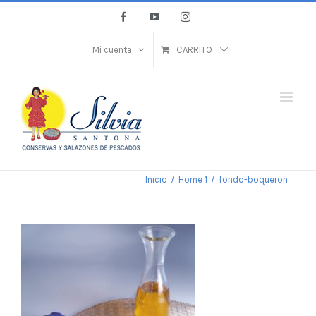
Saltar
Facebook
YouTube
Instagram
al
contenido
Mi cuenta
CARRITO
Inicio
/
Home 1
/
fondo-boqueron