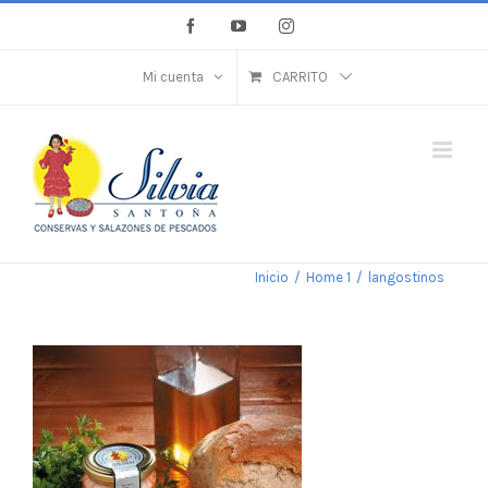
Saltar
Facebook
YouTube
Instagram
al
contenido
Mi cuenta
CARRITO
Inicio
/
Home 1
/
langostinos