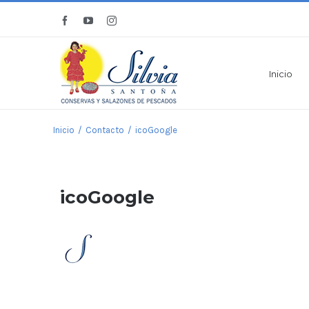
Saltar
Facebook
YouTube
Instagram
al
contenido
Inicio
Inicio
/
Contacto
/
icoGoogle
icoGoogle