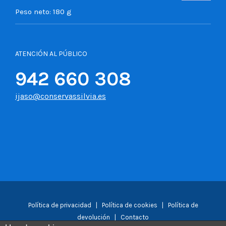
Peso neto:
180 g
ATENCIÓN AL PÚBLICO
942 660 308
ijaso@conservassilvia.es
Política de privacidad
|
Política de cookies
|
Política de
devolución
|
Contacto