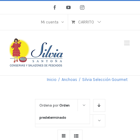
Saltar
Facebook
YouTube
Instagram
al
contenido
Mi cuenta
CARRITO
Inicio
/
Anchoas
/
Silvia Selección Gourmet
Ordena por
Orden
predeterminado
Mostrar
36 productos