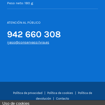
Peso neto:
180 g
ATENCIÓN AL PÚBLICO
942 660 308
ijaso@conservassilvia.es
Política de privacidad
|
Política de cookies
|
Política de
devolución
|
Contacto
Uso de cookies