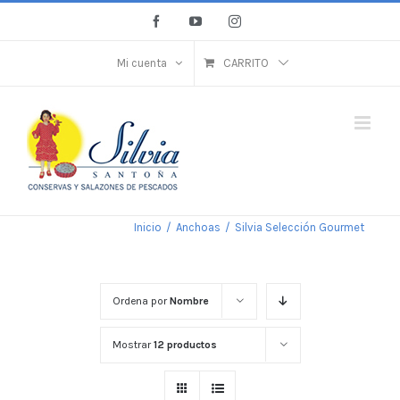
Saltar
Facebook
YouTube
Instagram
al
contenido
Mi cuenta
CARRITO
Inicio
/
Anchoas
/
Silvia Selección Gourmet
Ordena por
Nombre
Mostrar
12 productos