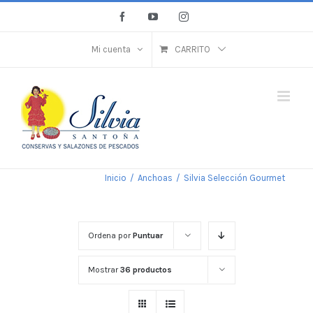
Saltar
Facebook
YouTube
Instagram
al
contenido
Mi cuenta
CARRITO
Inicio
/
Anchoas
/
Silvia Selección Gourmet
Ordena por
Puntuar
Mostrar
36 productos