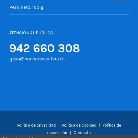
Peso neto:
180 g
ATENCIÓN AL PÚBLICO
942 660 308
ijaso@conservassilvia.es
Política de privacidad
|
Política de cookies
|
Política de
devolución
|
Contacto