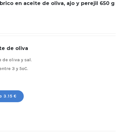
ico en aceite de oliva, ajo y perejil 650 g
te de oliva
de oliva y sal.
tre 3 y 5ºC.
o 3.15 €