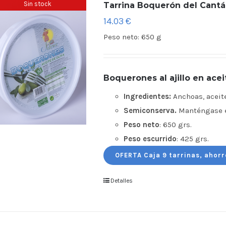
Sin stock
Tarrina Boquerón del Cantábr
14.03
€
Peso neto:
650 g
Boquerones al ajillo en acei
Ingredientes:
Anchoas, aceite 
Semiconserva.
Manténgase en
Peso neto
: 650 grs.
Peso escurrido
: 425 grs.
OFERTA Caja 9 tarrinas, ahorr
Detalles