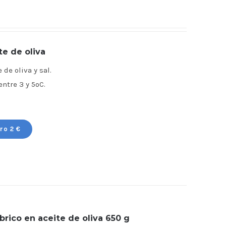
te de oliva
de oliva y sal.
tre 3 y 5ºC.
ro 2 €
rico en aceite de oliva 650 g