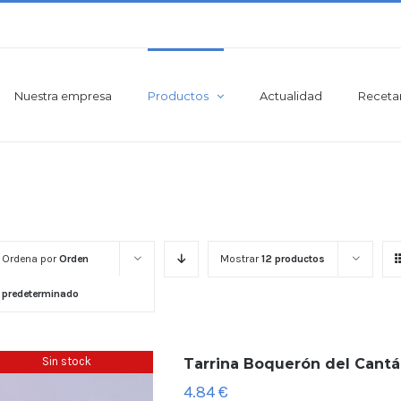
Nuestra empresa
Productos
Actualidad
Receta
Ordena por
Orden
Mostrar
12 productos
predeterminado
Sin stock
Tarrina Boquerón del Cantáb
4.84
€