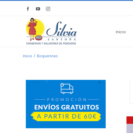
Saltar
Facebook
YouTube
Instagram
al
contenido
Inicio
Inicio
/
Boquerones