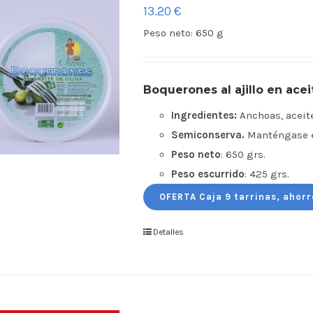
13.20
€
Peso neto:
650 g
Boquerones al ajillo en acei
Ingredientes:
Anchoas, aceite 
Semiconserva.
Manténgase en
Peso neto
: 650 grs.
Peso escurrido
: 425 grs.
OFERTA Caja 9 tarrinas, ahorr
Detalles