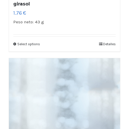
girasol
1.76
€
Peso neto:
43 g
Select options
Detalles