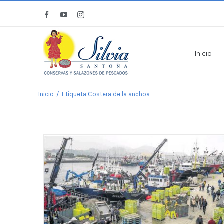
Saltar
Facebook
YouTube
Instagram
al
contenido
Inicio
Inicio
/
Etiqueta:
Costera de la anchoa