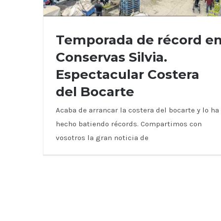
Temporada de récord e
Conservas Silvia.
Espectacular Costera
Temporada de récord en Conservas
del Bocarte
Silvia. Espectacular Costera del Bocarte
Acaba de arrancar la costera del bocarte y lo ha
hecho batiendo récords. Compartimos con
vosotros la gran noticia de