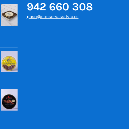
942 660 308
ijaso@conservassilvia.es