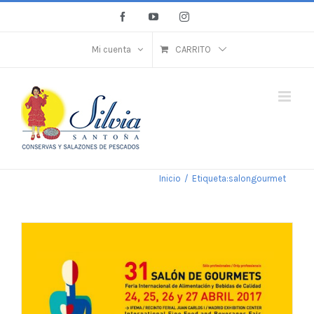
Saltar
Facebook
YouTube
Instagram
al
contenido
Mi cuenta
CARRITO
Inicio
/
Etiqueta:
salongourmet