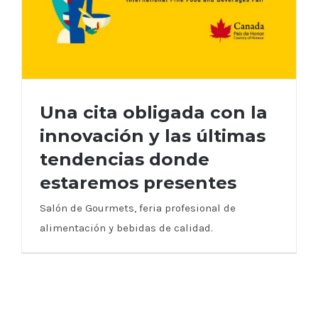
Una cita obligada con la
innovación y las últimas
tendencias donde
Una cita obligada con la innovación y las
estaremos presentes
últimas tendencias donde estaremos
presentes
Salón de Gourmets, feria profesional de
alimentación y bebidas de calidad.