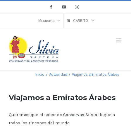
Saltar
Facebook
YouTube
Instagram
al
contenido
Mi cuenta
CARRITO
Inicio
/
Actualidad
/
Viajamos a Emiratos Árabes
Viajamos a Emiratos Árabes
Queremos que el sabor de
Conservas Silvia
llegue a
todos los rincones del mundo.