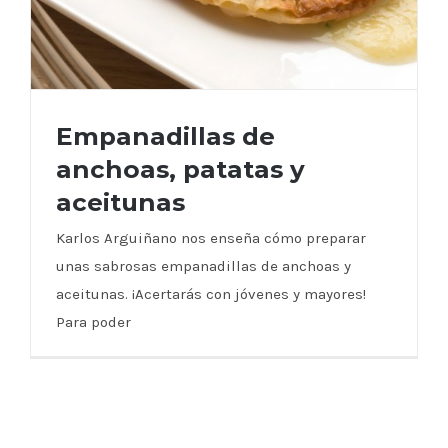
Empanadillas de
anchoas, patatas y
aceitunas
Empanadillas de anchoas, patatas y
Karlos Arguiñano nos enseña cómo preparar
aceitunas
unas sabrosas empanadillas de anchoas y
aceitunas. ¡Acertarás con jóvenes y mayores!
Para poder